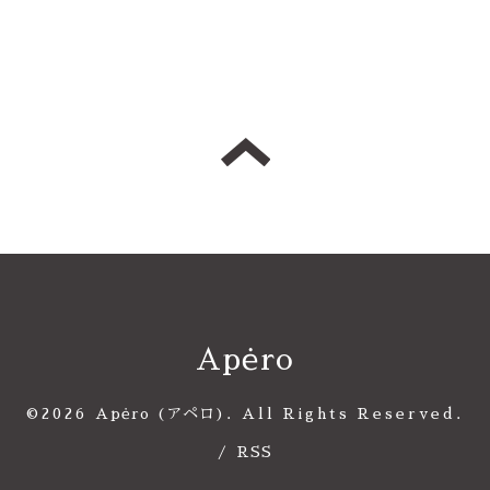
Apėro
©2026
Apėro (アペロ)
. All Rights Reserved.
/
RSS