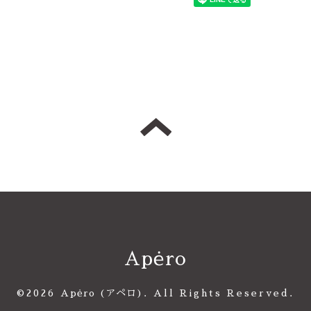
Apėro
©2026
Apėro (アペロ)
. All Rights Reserved.