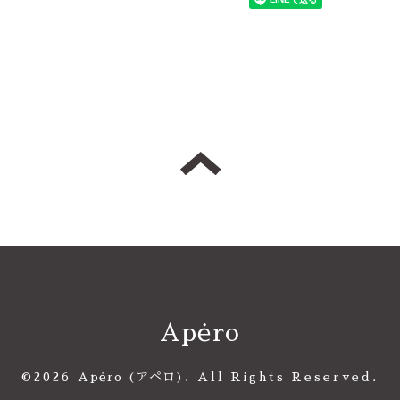
Apėro
©2026
Apėro (アペロ)
. All Rights Reserved.