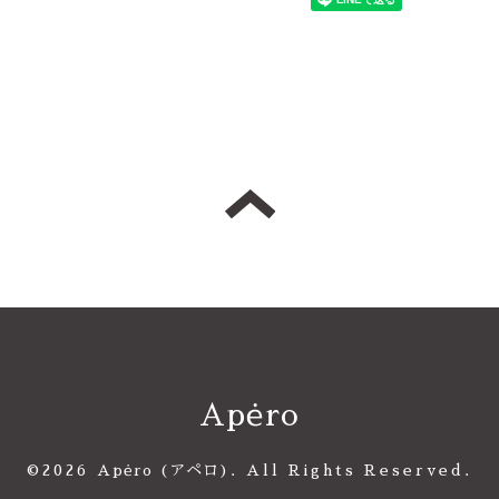
Apėro
©2026
Apėro (アペロ)
. All Rights Reserved.