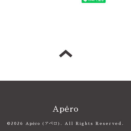
Apėro
©2026
Apėro (アペロ)
. All Rights Reserved.