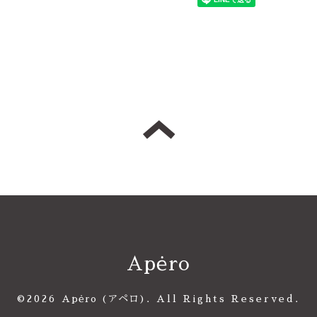
Apėro
©2026
Apėro (アペロ)
. All Rights Reserved.