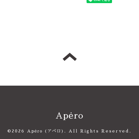
Apėro
©2026
Apėro (アペロ)
. All Rights Reserved.