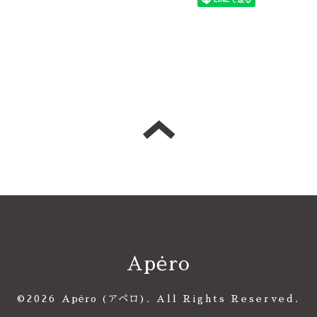
Apėro
©2026
Apėro (アペロ)
. All Rights Reserved.