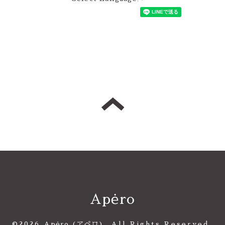
Apėro
©2026
Apėro (アペロ)
. All Rights Reserved.