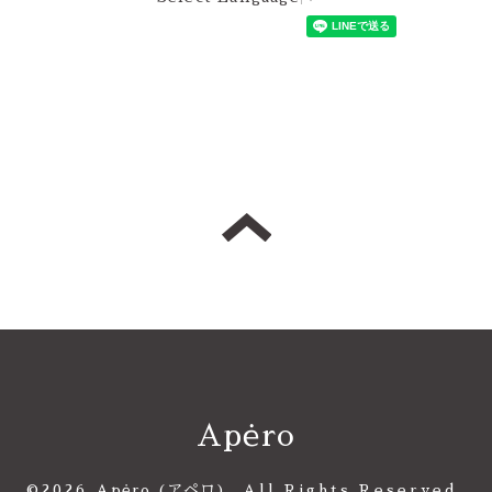
Apėro
©2026
Apėro (アペロ)
. All Rights Reserved.