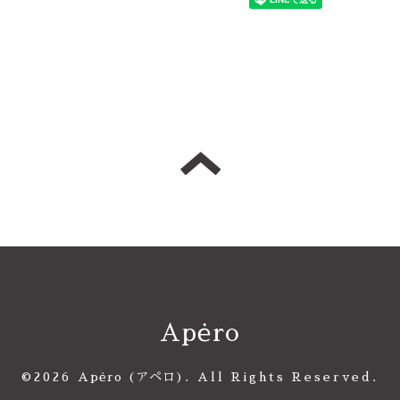
Apėro
©2026
Apėro (アペロ)
. All Rights Reserved.