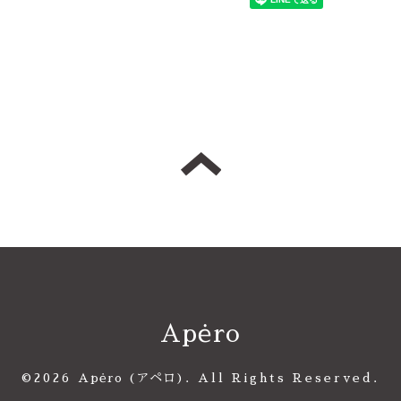
Apėro
©2026
Apėro (アペロ)
. All Rights Reserved.