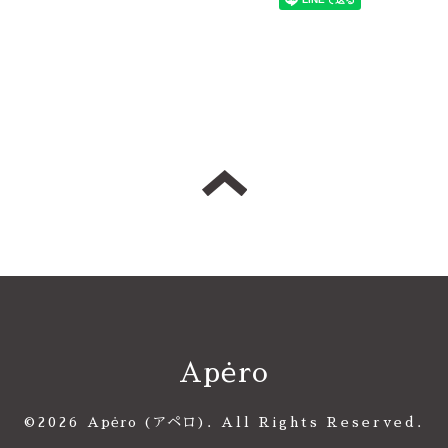
Apėro
©2026
Apėro (アペロ)
. All Rights Reserved.