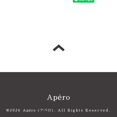
Apėro
©2026
Apėro (アペロ)
. All Rights Reserved.